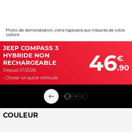
Photo de démonstration, votre tapis sera aux mesures de votre
voiture
JEEP COMPASS 3
46
HYBRIDE NON
€
RECHARGEABLE
.90
Depuis 01/2026
› Choisir un autre véhicule
keyboard_backspace
COULEUR