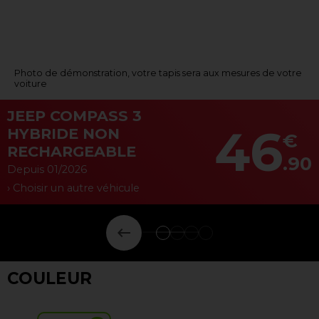
Photo de démonstration, votre tapis sera aux mesures de votre
voiture
JEEP COMPASS 3
46
HYBRIDE NON
€
RECHARGEABLE
.90
Depuis 01/2026
› Choisir un autre véhicule
keyboard_backspace
COULEUR