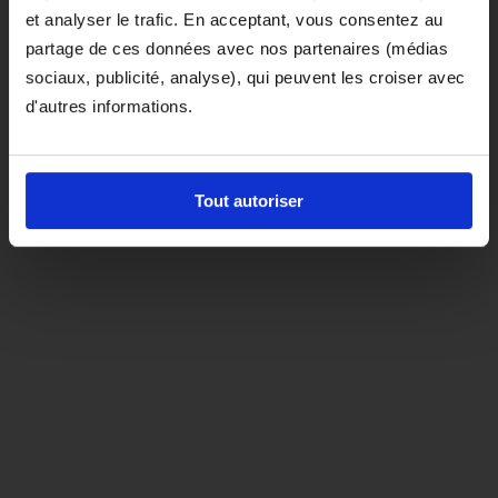
et analyser le trafic. En acceptant, vous consentez au
D'ici là, si vous souhaitez le coloris noir,
partage de ces données avec nos partenaires (médias
orientez-vous vers la matière "indispensable"
sociaux, publicité, analyse), qui peuvent les croiser avec
d'autres informations.
Tout autoriser