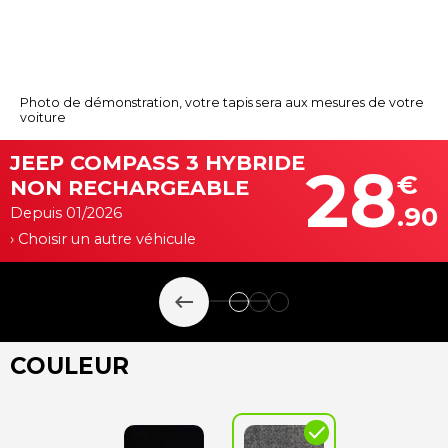
Photo de démonstration, votre tapis sera aux mesures de votre
voiture
JEEP COMPASS 3 HYBRIDE
28
€
NON RECHARGEABLE
.90
Depuis 01/2026
› Choisir un autre véhicule
keyboard_backspace
COULEUR
check