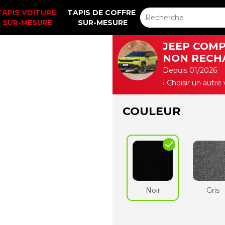
TAPIS VOITURE 
TAPIS DE COFFRE 
SUR-MESURE
SUR-MESURE
JEEP COMP
NON RECH
Depuis 01/2026
› Choisir un autre
COULEUR
check
Noir
Gris