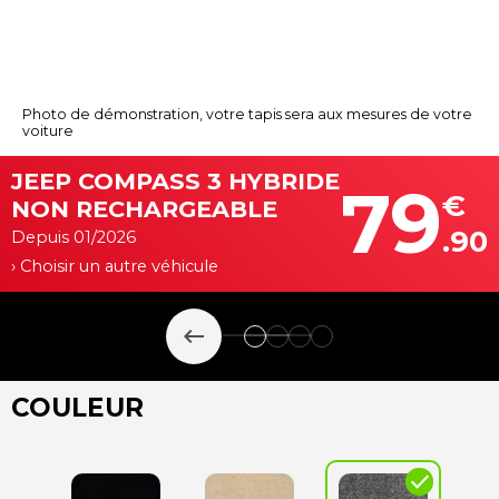
Photo de démonstration, votre tapis sera aux mesures de votre
voiture
JEEP COMPASS 3 HYBRIDE
79
€
NON RECHARGEABLE
.90
Depuis 01/2026
› Choisir un autre véhicule
keyboard_backspace
COULEUR
check