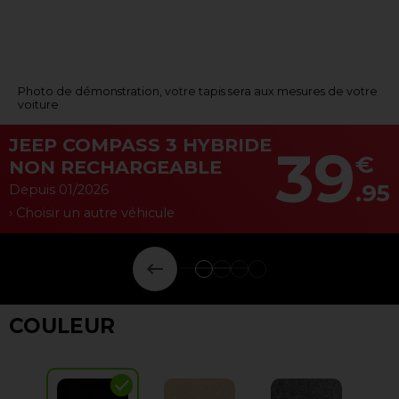
Photo de démonstration, votre tapis sera aux mesures de votre
voiture
JEEP COMPASS 3 HYBRIDE
39
€
NON RECHARGEABLE
.95
Depuis 01/2026
› Choisir un autre véhicule
keyboard_backspace
COULEUR
check