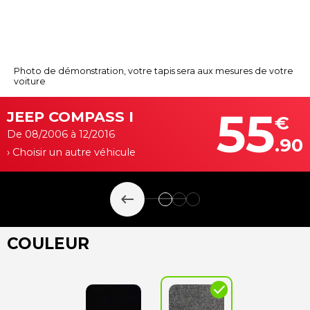
Photo de démonstration, votre tapis sera aux mesures de votre
voiture
55
JEEP COMPASS I
€
De 08/2006 à 12/2016
.90
› Choisir un autre véhicule
keyboard_backspace
COULEUR
check