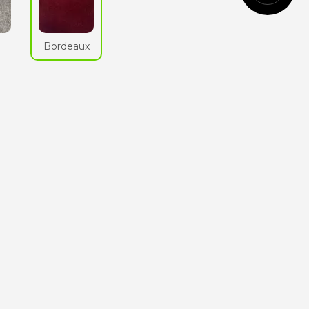
Cognac
n
Bordeaux
Vert
anglais