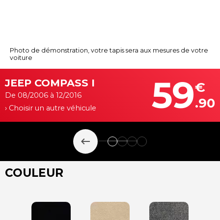
Photo de démonstration, votre tapis sera aux mesures de votre
voiture
59
JEEP COMPASS I
€
De 08/2006 à 12/2016
.90
› Choisir un autre véhicule
keyboard_backspace
COULEUR