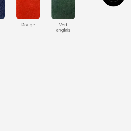
Cognac
Rouge
Vert
e
anglais
Vert
anglais