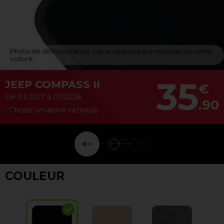
Photo de démonstration, votre tapis sera aux mesures de votre
voiture
35
JEEP COMPASS II
€
De 01/2017 à 01/2026
.90
› Choisir un autre véhicule
keyboard_backspace
COULEUR
check