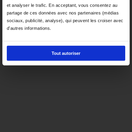
et analyser le trafic. En acceptant, vous consentez au
D'ici là, si vous souhaitez le coloris noir,
partage de ces données avec nos partenaires (médias
orientez-vous vers la matière "indispensable"
sociaux, publicité, analyse), qui peuvent les croiser avec
d'autres informations.
Tout autoriser