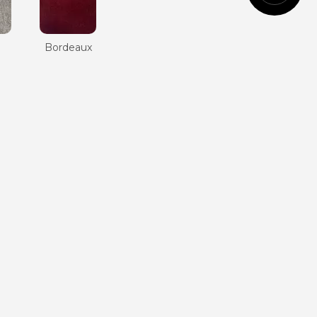
Cognac
n
Bordeaux
Vert
anglais