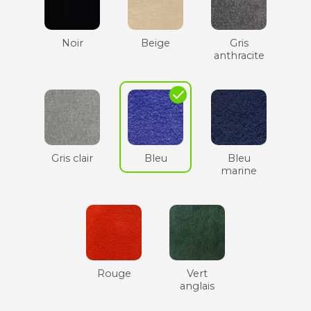
Noir
Beige
Gris
anthracite
check
Gris clair
Bleu
Bleu
marine
Rouge
Vert
anglais