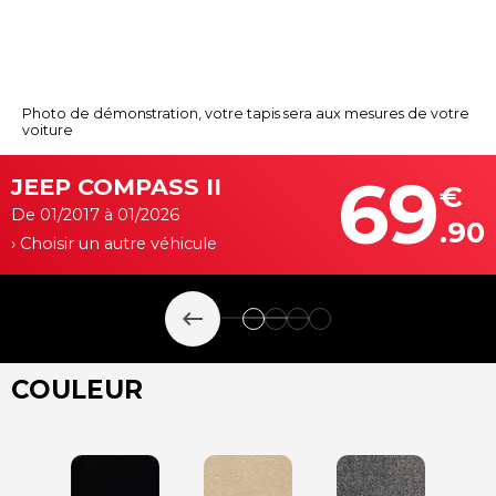
Photo de démonstration, votre tapis sera aux mesures de votre
voiture
69
JEEP COMPASS II
€
De 01/2017 à 01/2026
.90
› Choisir un autre véhicule
keyboard_backspace
COULEUR