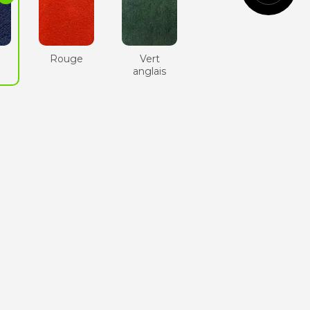
Cognac
Rouge
Vert
e
anglais
Vert
anglais