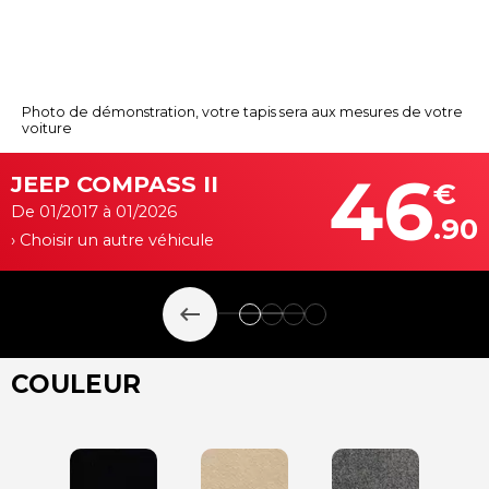
Photo de démonstration, votre tapis sera aux mesures de votre
voiture
46
JEEP COMPASS II
€
De 01/2017 à 01/2026
.90
› Choisir un autre véhicule
keyboard_backspace
COULEUR