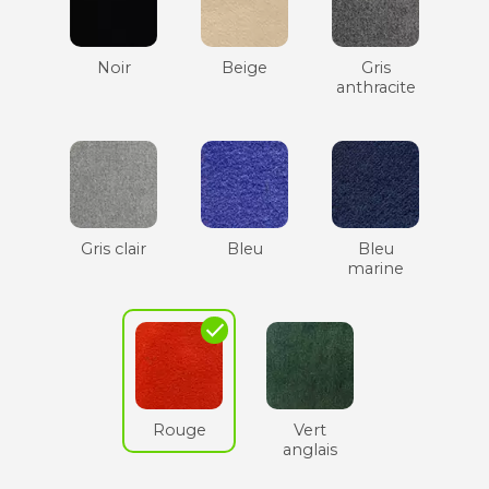
Noir
Beige
Gris
anthracite
Gris clair
Bleu
Bleu
marine
check
Rouge
Vert
anglais