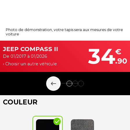
Photo de démonstration, votre tapis sera aux mesures de votre
voiture
34
JEEP COMPASS II
€
De 01/2017 à 01/2026
.90
› Choisir un autre véhicule
keyboard_backspace
COULEUR
check