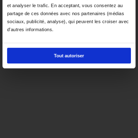
et analyser le trafic. En acceptant, vous consentez au
D'ici là, si vous souhaitez le coloris noir,
partage de ces données avec nos partenaires (médias
orientez-vous vers la matière "indispensable"
sociaux, publicité, analyse), qui peuvent les croiser avec
d'autres informations.
Tout autoriser