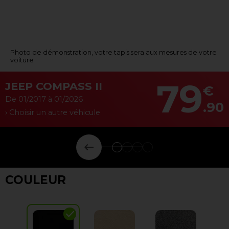
Photo de démonstration, votre tapis sera aux mesures de votre
voiture
79
JEEP COMPASS II
€
De 01/2017 à 01/2026
.90
› Choisir un autre véhicule
keyboard_backspace
COULEUR
check