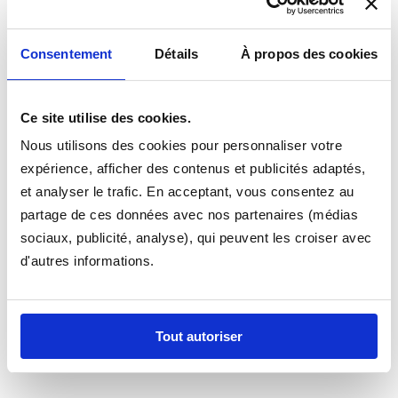
votre #MARQUE# et que vous souhaitez un modèle de
fixation, contactez nous, nous vous trouverons une
Consentement
Détails
À propos des cookies
solution.
Appelez nous si vous hésitez sur le tapis à commander
Ce site utilise des cookies.
pour votre MASERATI, nous sommes à votre disposition
au 0366194480 toute l'équipe est disponible pour vous
Nous utilisons des cookies pour personnaliser votre
aider à passer votre commande ! En cas d'hésitation
expérience, afficher des contenus et publicités adaptés,
appellez nous nous pourrons vous guider dans la
et analyser le trafic. En acceptant, vous consentez au
selection de votre modèle.
partage de ces données avec nos partenaires (médias
sociaux, publicité, analyse), qui peuvent les croiser avec
d'autres informations.
Tout autoriser