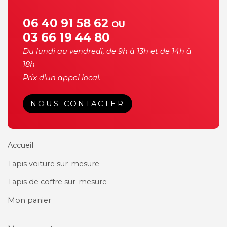
06 40 91 58 62
OU
03 66 19 44 80
Du lundi au vendredi, de 9h à 13h et de 14h à
18h
Prix d'un appel local.
NOUS CONTACTER
Accueil
Tapis voiture sur-mesure
Tapis de coffre sur-mesure
Mon panier