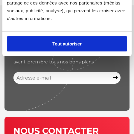
partage de ces données avec nos partenaires (médias
sociaux, publicité, analyse), qui peuvent les croiser avec
d'autres informations.
NEWSLETTER
Tout autoriser
Inscrivez-vous à la newsletter et recevez en
avant-première tous nos bons plans.
arrow_right_alt
NOUS CONTACTER