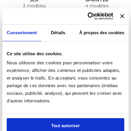
SLK
SPRINTER
3 modèles
4 modèles
Consentement
Détails
À propos des cookies
MERCEDES
MERCEDES
VANEO
VIANO
De 05/2002 à 12/2005
5 modèles
Ce site utilise des cookies.
Nous utilisons des cookies pour personnaliser votre
expérience, afficher des contenus et publicités adaptés,
et analyser le trafic. En acceptant, vous consentez au
MERCEDES
MERCEDES
partage de ces données avec nos partenaires (médias
VITO
190
sociaux, publicité, analyse), qui peuvent les croiser avec
4 modèles
2 modèles
d'autres informations.
Tout autoriser
MERCEDES
MERCEDES