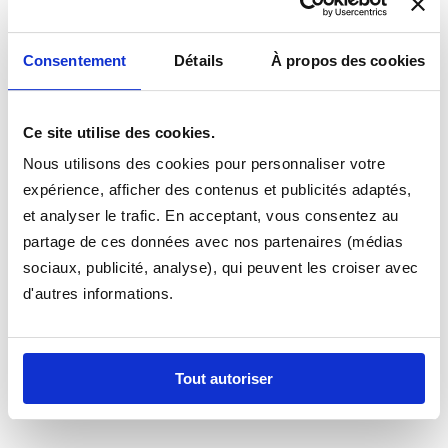
votre #MARQUE# et que vous souhaitez un modèle de
fixation, contactez nous, nous vous trouverons une
Consentement
Détails
À propos des cookies
solution.
Appelez nous si vous hésitez sur le tapis à commander
Ce site utilise des cookies.
pour votre SUBARU, nous sommes à votre disposition au
0366194480 toute l'équipe est disponible pour vous aider
Nous utilisons des cookies pour personnaliser votre
à passer votre commande ! En cas d'hésitation appellez
expérience, afficher des contenus et publicités adaptés,
nous nous pourrons vous guider dans la selection de
et analyser le trafic. En acceptant, vous consentez au
votre modèle.
partage de ces données avec nos partenaires (médias
sociaux, publicité, analyse), qui peuvent les croiser avec
d'autres informations.
Tout autoriser