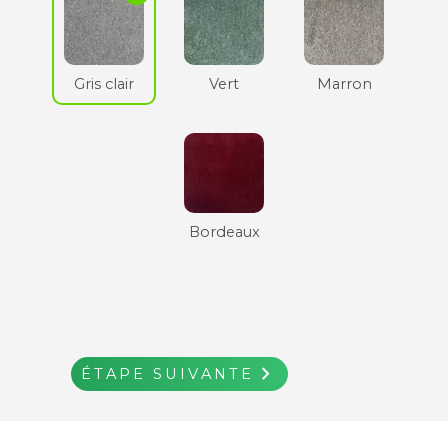
Gris clair
Vert
Marron
Bordeaux
navigate_next
ÉTAPE SUIVANTE