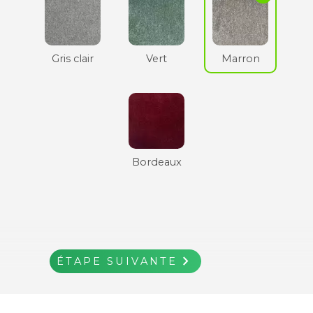
Gris clair
Vert
Marron
Bordeaux
navigate_next
ÉTAPE SUIVANTE