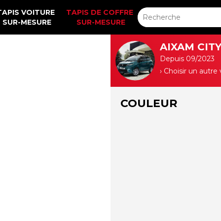
TAPIS VOITURE 
TAPIS DE COFFRE 
SUR-MESURE
SUR-MESURE
AIXAM CIT
Depuis 09/2023
› Choisir un autre
COULEUR