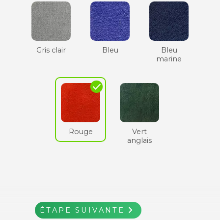
Gris clair
Bleu
Bleu
marine
check
Rouge
Vert
anglais
navigate_next
ÉTAPE SUIVANTE