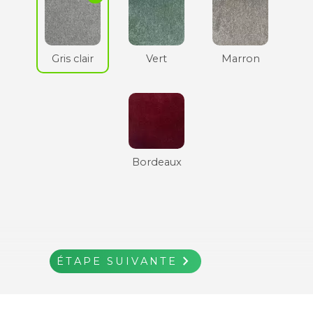
Gris clair
Vert
Marron
Bordeaux
navigate_next
ÉTAPE SUIVANTE