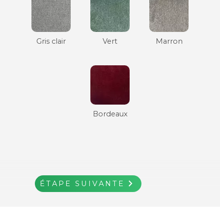
Gris clair
Vert
Marron
Bordeaux
navigate_next
ÉTAPE SUIVANTE