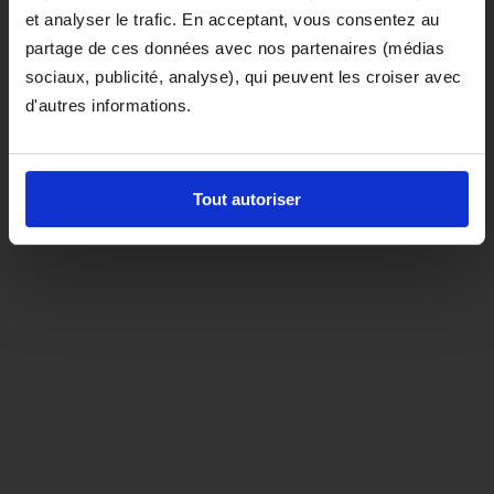
et analyser le trafic. En acceptant, vous consentez au
D'ici là, si vous souhaitez le coloris noir,
partage de ces données avec nos partenaires (médias
orientez-vous vers la matière "indispensable"
sociaux, publicité, analyse), qui peuvent les croiser avec
d'autres informations.
Tout autoriser