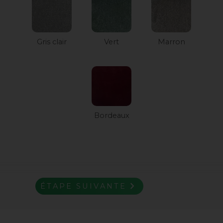
Gris clair
Vert
Marron
Bordeaux
navigate_next
ÉTAPE SUIVANTE