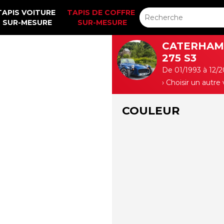
TAPIS VOITURE 
TAPIS DE COFFRE 
SUR-MESURE
SUR-MESURE
CATERHAM
275 S3
De 01/1993 à 12/2
› Choisir un autre
COULEUR