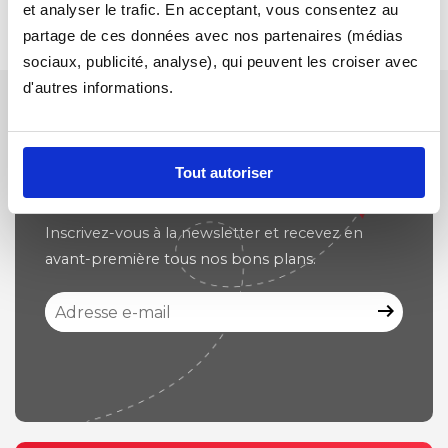
et analyser le trafic. En acceptant, vous consentez au
partage de ces données avec nos partenaires (médias
sociaux, publicité, analyse), qui peuvent les croiser avec
d'autres informations.
NEWSLETTER
Tout autoriser
Inscrivez-vous à la newsletter et recevez en
avant-première tous nos bons plans.
arrow_right_alt