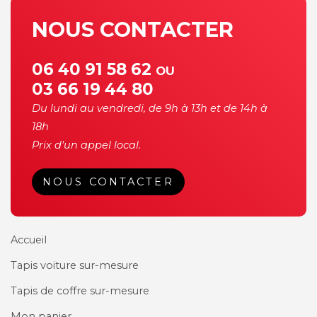
NOUS CONTACTER
06 40 91 58 62
OU
03 66 19 44 80
Du lundi au vendredi, de 9h à 13h et de 14h à
18h
Prix d'un appel local.
NOUS CONTACTER
Accueil
Tapis voiture sur-mesure
Tapis de coffre sur-mesure
Mon panier