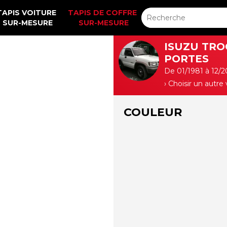
TAPIS VOITURE 
TAPIS DE COFFRE 
SUR-MESURE
SUR-MESURE
ISUZU TRO
PORTES
De 01/1981 à 12/
› Choisir un autre
COULEUR