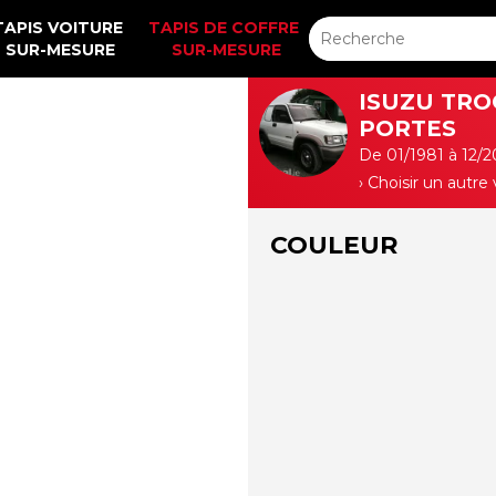
TAPIS VOITURE 
TAPIS DE COFFRE 
SUR-MESURE
SUR-MESURE
ISUZU TRO
PORTES
De 01/1981 à 12/
› Choisir un autre
COULEUR