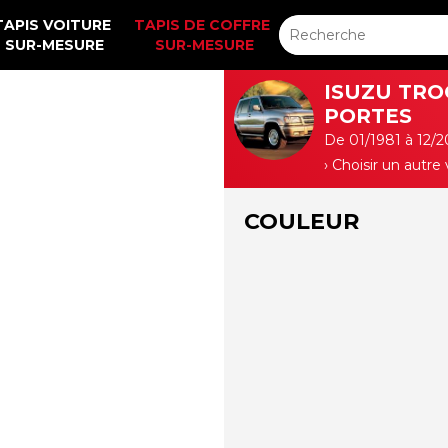
TAPIS VOITURE 
TAPIS DE COFFRE 
SUR-MESURE
SUR-MESURE
ISUZU TRO
PORTES
De 01/1981 à 12/
› Choisir un autre
COULEUR