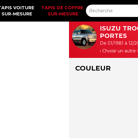
TAPIS VOITURE 
TAPIS DE COFFRE 
SUR-MESURE
SUR-MESURE
ISUZU TRO
PORTES
De 01/1981 à 12/
› Choisir un autre
COULEUR